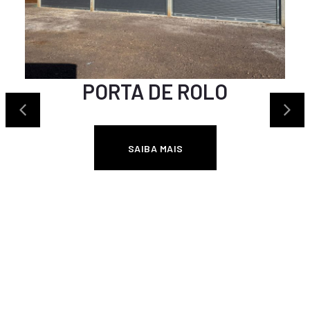
 ROLO
IS
PORTA DE 
SAIBA MAIS